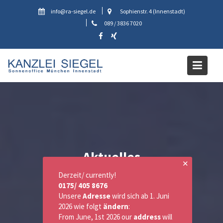
Skip
info@ra-siegel.de
Sophienstr. 4 (Innenstadt)
to
089 / 3836 7020
content
Aktuelles
✕
Derzeit/ currently!
0175/ 405 8676
Unsere
Adresse
wird sich ab 1. Juni
2026 wie folgt
ändern
:
From June, 1st 2026 our
address
will