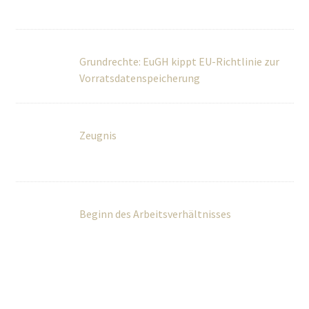
Grundrechte: EuGH kippt EU-Richtlinie zur
Vorratsdatenspeicherung
Zeugnis
Beginn des Arbeitsverhältnisses
Über Uns
Wir betreuen Privatpersonen sowie kleine und mittlere
Unternehmen umfassend in rechtlichen und steuerlichen
Fragen.