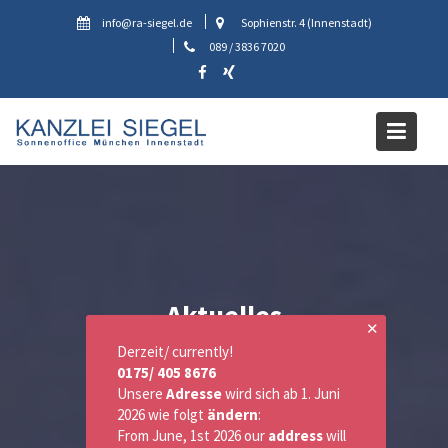
Skip
info@ra-siegel.de
Sophienstr. 4 (Innenstadt)
to
089 / 3836 7020
content
Aktuelles
✕
Derzeit/ currently!
0175/ 405 8676
Unsere
Adresse
wird sich ab 1. Juni
2026 wie folgt
ändern
:
From June, 1st 2026 our
address
will