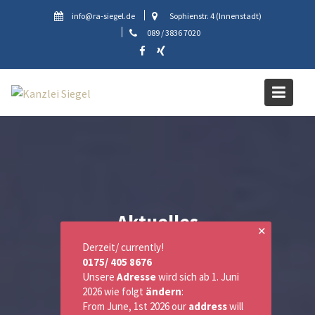
Skip
info@ra-siegel.de
Sophienstr. 4 (Innenstadt)
to
089 / 3836 7020
content
Aktuelles
✕
Derzeit/ currently!
0175/ 405 8676
Unsere
Adresse
wird sich ab 1. Juni
2026 wie folgt
ändern
:
From June, 1st 2026 our
address
will