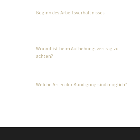
Beginn des Arbeitsverhältnisses
Worauf ist beim Aufhebungsvertrag zu
achten?
Welche Arten der Kündigung sind möglich?
Über Uns
Wir betreuen Privatpersonen sowie kleine und mittlere
Unternehmen umfassend in rechtlichen und steuerlichen
Fragen.