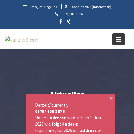
Skip
info@ra-siegel.de
Sophienstr. 4 (Innenstadt)
to
089 / 3836 7020
content
Aktuelles
✕
Derzeit/ currently!
0175/ 405 8676
Unsere
Adresse
wird sich ab 1. Juni
2026 wie folgt
ändern
:
From June, 1st 2026 our
address
will