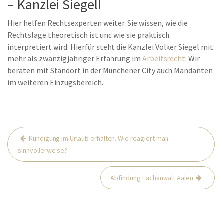
– Kanzlei Siegel!
Hier helfen Rechtsexperten weiter. Sie wissen, wie die
Rechtslage theoretisch ist und wie sie praktisch
interpretiert wird. Hierfür steht die Kanzlei Volker Siegel mit
mehr als zwanzigjähriger Erfahrung im
Arbeitsrecht
. Wir
beraten mit Standort in der Münchener City auch Mandanten
im weiteren Einzugsbereich.
Beitrags-
Kündigung im Urlaub erhalten. Wie reagiert man
Navigation
sinnvollerweise?
Abfindung Fachanwalt Aalen