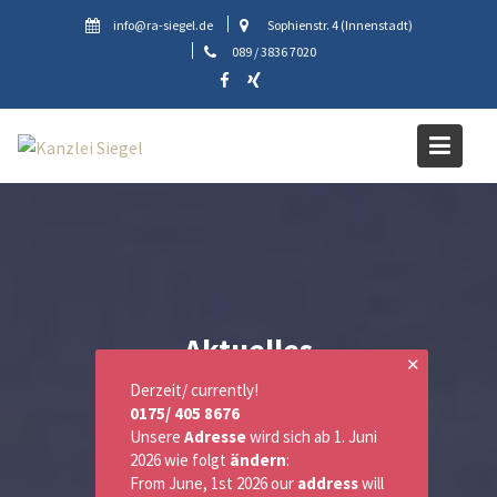
Skip
info@ra-siegel.de
Sophienstr. 4 (Innenstadt)
to
089 / 3836 7020
content
Aktuelles
✕
Derzeit/ currently!
0175/ 405 8676
Unsere
Adresse
wird sich ab 1. Juni
2026 wie folgt
ändern
:
From June, 1st 2026 our
address
will