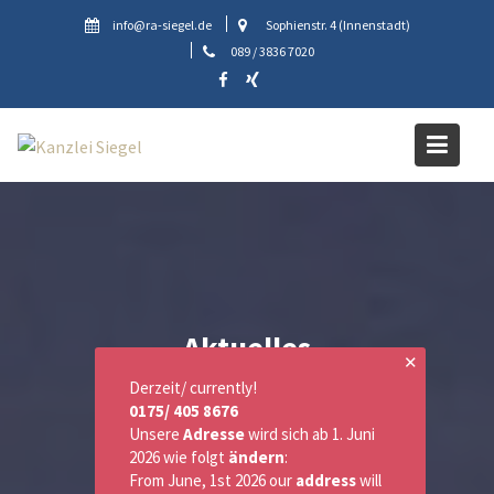
Skip
info@ra-siegel.de
Sophienstr. 4 (Innenstadt)
to
089 / 3836 7020
content
Aktuelles
✕
Derzeit/ currently!
0175/ 405 8676
Unsere
Adresse
wird sich ab 1. Juni
2026 wie folgt
ändern
:
From June, 1st 2026 our
address
will