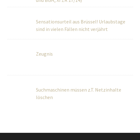
Zeugnis
Suchmaschinen müssen z.T. Netzinhalte
löschen
Über Uns
Wir betreuen Privatpersonen sowie kleine und mittlere
Unternehmen umfassend in rechtlichen und steuerlichen
Fragen.