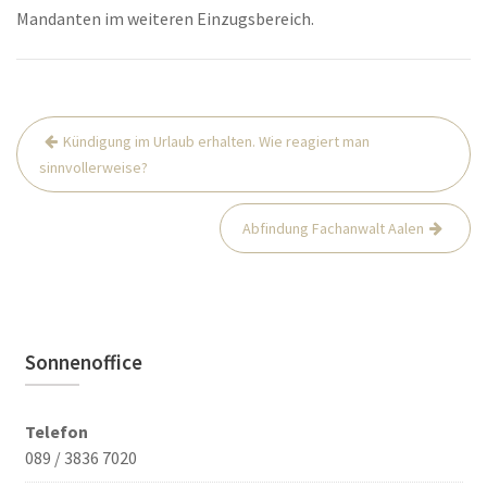
Mandanten im weiteren Einzugsbereich.
Beitrags-
Kündigung im Urlaub erhalten. Wie reagiert man
Navigation
sinnvollerweise?
Abfindung Fachanwalt Aalen
Sonnenoffice
Telefon
089 / 3836 7020