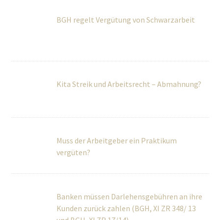
Kita Streik und Arbeitsrecht – Abmahnung?
Muss der Arbeitgeber ein Praktikum
vergüten?
Banken müssen Darlehensgebühren an ihre
Kunden zurück zahlen (BGH, XI ZR 348/ 13
und BGH, XI ZR 17/14)
Sensationsurteil aus Brüssel! Urlaubstage
sind in vielen Fällen nicht verjährt