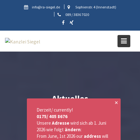
Skip
info@ra-siegel.de
Sophienstr. 4 (Innenstadt)
to
089 / 3836 7020
content
Aktuelles
✕
Derzeit/ currently!
0175/ 405 8676
Unsere
Adresse
wird sich ab 1. Juni
2026 wie folgt
ändern
:
From June, 1st 2026 our
address
will