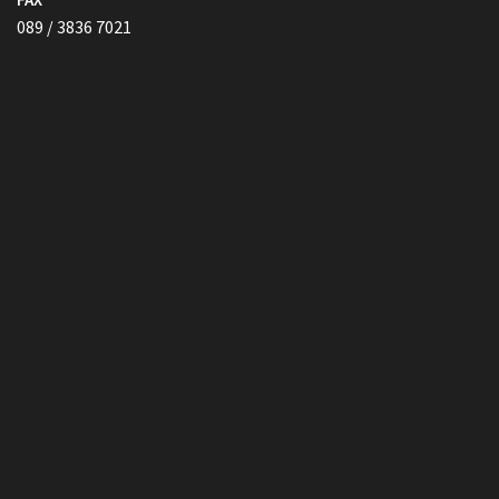
089 / 3836 7021
Vollmacht HIER herunterladen
Copyright © Kanzlei Siegel. Alle Rechte Vorbehalten.
Lawyer Zone by
Acme Themes
Impressum
Datenschutzerklärung