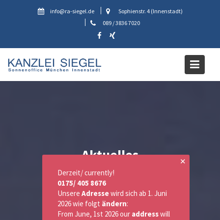
Skip
info@ra-siegel.de
Sophienstr. 4 (Innenstadt)
to
089 / 3836 7020
content
Aktuelles
✕
Derzeit/ currently!
0175/ 405 8676
Unsere
Adresse
wird sich ab 1. Juni
2026 wie folgt
ändern
:
From June, 1st 2026 our
address
will