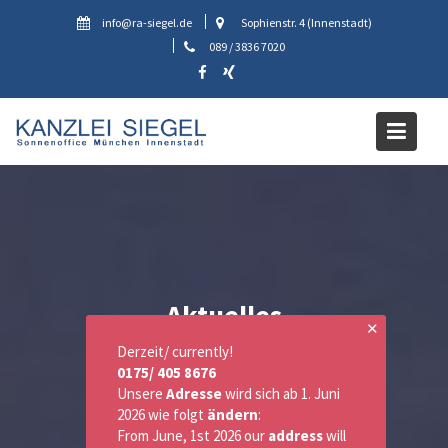
Skip
info@ra-siegel.de
Sophienstr. 4 (Innenstadt)
to
089 / 3836 7020
content
Aktuelles
✕
Derzeit/ currently!
0175/ 405 8676
Unsere
Adresse
wird sich ab 1. Juni
2026 wie folgt
ändern
:
From June, 1st 2026 our
address
will