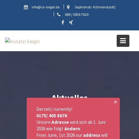
Skip
info@ra-siegel.de
Sophienstr. 4 (Innenstadt)
to
089 / 3836 7020
content
Aktuelles
✕
Derzeit/ currently!
0175/ 405 8676
Unsere
Adresse
wird sich ab 1. Juni
2026 wie folgt
ändern
:
From June, 1st 2026 our
address
will