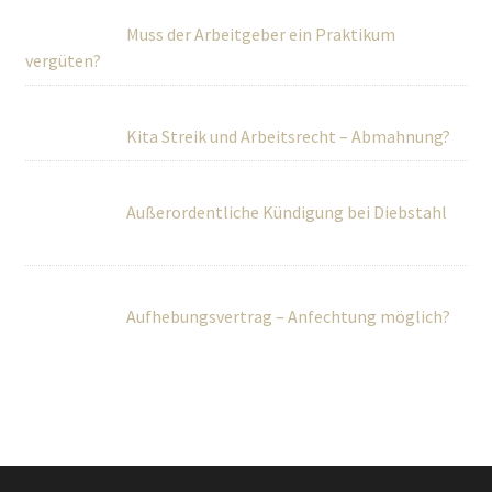
Muss der Arbeitgeber ein Praktikum
vergüten?
Kita Streik und Arbeitsrecht – Abmahnung?
Außerordentliche Kündigung bei Diebstahl
Aufhebungsvertrag – Anfechtung möglich?
Über Uns
Wir betreuen Privatpersonen sowie kleine und mittlere