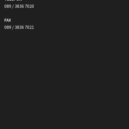
089 / 3836 7021
Vollmacht HIER herunterladen
Copyright © Kanzlei Siegel. Alle Rechte Vorbehalten.
Lawyer Zone by
Acme Themes
Impressum
Datenschutzerklärung