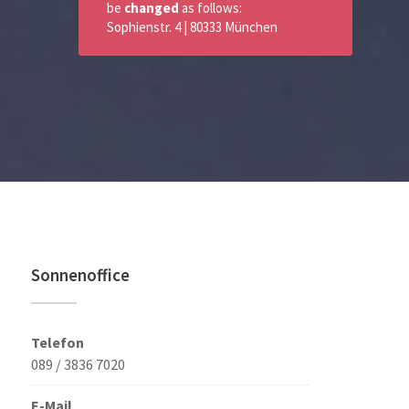
be
changed
as follows:
Sophienstr. 4 | 80333 München
Sonnenoffice
Telefon
089 / 3836 7020
E-Mail