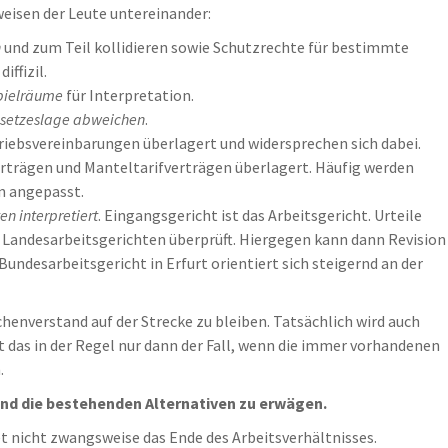
weisen der Leute untereinander:
n
und zum Teil kollidieren sowie Schutzrechte für bestimmte
ffizil.
pielräume
für Interpretation.
esetzeslage abweichen
.
iebsvereinbarungen überlagert und widersprechen sich dabei.
rträgen und Manteltarifverträgen überlagert. Häufig werden
n angepasst.
n interpretiert
. Eingangsgericht ist das Arbeitsgericht. Urteile
 Landesarbeitsgerichten überprüft. Hiergegen kann dann Revision
undesarbeitsgericht in Erfurt orientiert sich steigernd an der
henverstand auf der Strecke zu bleiben. Tatsächlich wird auch
t das in der Regel nur dann der Fall, wenn die immer vorhandenen
.
 und die bestehenden Alternativen zu erwägen.
t nicht zwangsweise das Ende des Arbeitsverhältnisses.