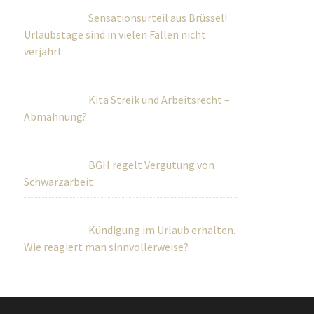
Sensationsurteil aus Brüssel!
Urlaubstage sind in vielen Fällen nicht
verjährt
Kita Streik und Arbeitsrecht –
Abmahnung?
BGH regelt Vergütung von
Schwarzarbeit
Kündigung im Urlaub erhalten.
Wie reagiert man sinnvollerweise?