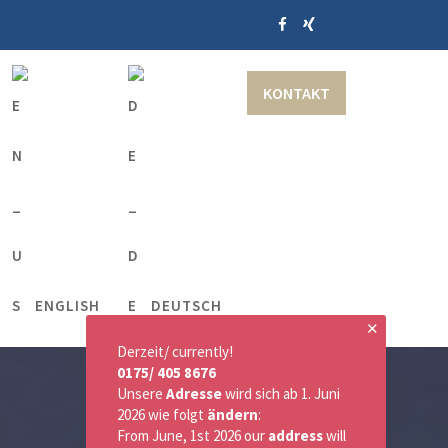
KONTAKT
ENGLISH
DEUTSCH
✕
Derzeit/ currently!
0175/ 405 8676
Unsere
Adresse
wird sich ab 1. Juni
2026 wie folgt
ändern
:
From June, 1st 2026 our
address
will