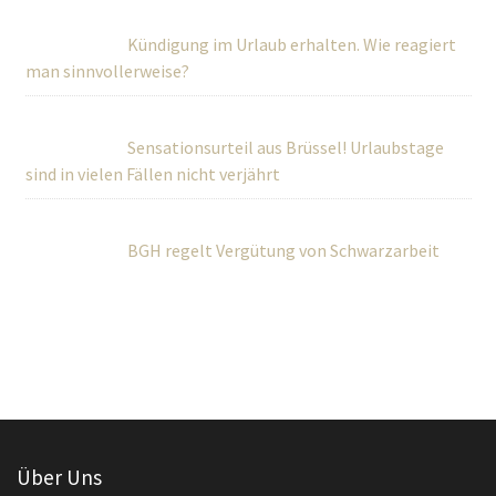
Kündigung im Urlaub erhalten. Wie reagiert
man sinnvollerweise?
Sensationsurteil aus Brüssel! Urlaubstage
sind in vielen Fällen nicht verjährt
BGH regelt Vergütung von Schwarzarbeit
Über Uns
Wir betreuen Privatpersonen sowie kleine und mittlere
Unternehmen umfassend in rechtlichen und steuerlichen