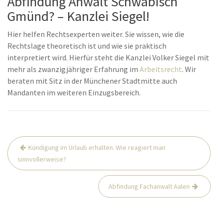
Abfindung Anwalt Schwäbisch
Gmünd? – Kanzlei Siegel!
Hier helfen Rechtsexperten weiter. Sie wissen, wie die
Rechtslage theoretisch ist und wie sie praktisch
interpretiert wird. Hierfür steht die Kanzlei Volker Siegel mit
mehr als zwanzigjähriger Erfahrung im
Arbeitsrecht
. Wir
beraten mit Sitz in der Münchener Stadtmitte auch
Mandanten im weiteren Einzugsbereich.
Beitrags-
Kündigung im Urlaub erhalten. Wie reagiert man
Navigation
sinnvollerweise?
Abfindung Fachanwalt Aalen