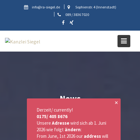
Skip
info@ra-siegel.de
Sophienstr. 4 (Innenstadt)
to
089 / 3836 7020
content
News
✕
Derzeit/ currently!
0175/ 405 8676
Unsere
Adresse
wird sich ab 1. Juni
2026 wie folgt
ändern
:
From June, 1st 2026 our
address
will