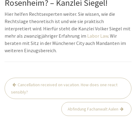
Rosenheim? – Kanzlei Siegel!
Hier helfen Rechtsexperten weiter. Sie wissen, wie die
Rechtslage theoretisch ist und wie sie praktisch
interpretiert wird. Hierfür steht die Kanzlei Volker Siegel mit
mehr als zwanzigjähriger Erfahrung im
Labor Law
. Wir
beraten mit Sitz in der Münchener City auch Mandanten im
weiteren Einzugsbereich.
Post
Cancellation received on vacation. How does one react
navigation
sensibly?
Abfindung Fachanwalt Aalen