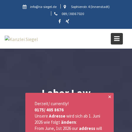
Skip
info@ra-siegel.de
Sophienstr. 4 (Innenstadt)
to
089 / 3836 7020
content
Labor Law
✕
Derzeit/ currently!
0175/ 405 8676
Unsere
Adresse
wird sich ab 1. Juni
2026 wie folgt
ändern
:
From June, 1st 2026 our
address
will