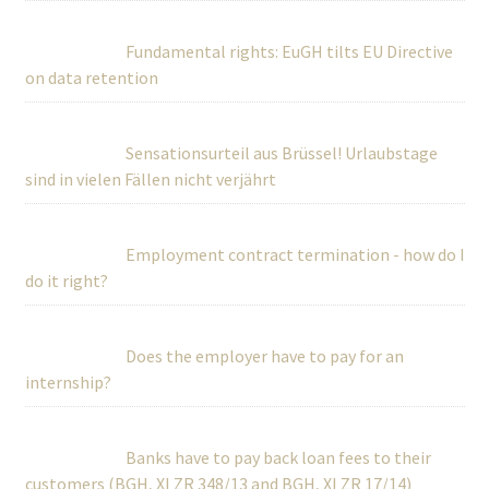
Fundamental rights: EuGH tilts EU Directive
on data retention
Sensationsurteil aus Brüssel! Urlaubstage
sind in vielen Fällen nicht verjährt
Employment contract termination - how do I
do it right?
Does the employer have to pay for an
internship?
Banks have to pay back loan fees to their
customers (BGH, XI ZR 348/13 and BGH, XI ZR 17/14)