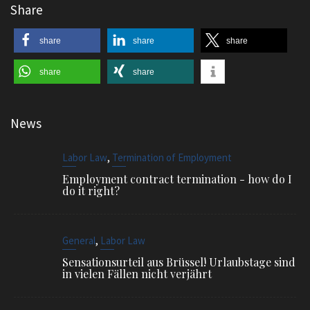
Share
share
share
share
share
share
News
,
Labor Law
Termination of Employment
Employment contract termination - how do I
do it right?
,
General
Labor Law
Sensationsurteil aus Brüssel! Urlaubstage sind
in vielen Fällen nicht verjährt