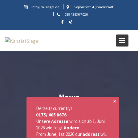
Skip
info@ra-siegel.de
Sophienstr. 4 (Innenstadt)
to
089 / 3836 7020
content
News
✕
Derzeit/ currently!
0175/ 405 8676
Unsere
Adresse
wird sich ab 1. Juni
2026 wie folgt
ändern
:
From June, 1st 2026 our
address
will