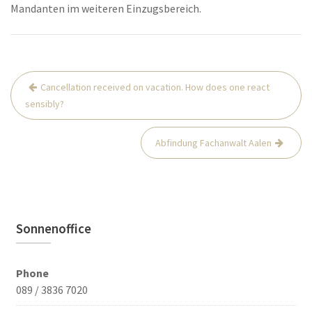
Mandanten im weiteren Einzugsbereich.
Post
Cancellation received on vacation. How does one react
navigation
sensibly?
Abfindung Fachanwalt Aalen
Sonnenoffice
Phone
089 / 3836 7020