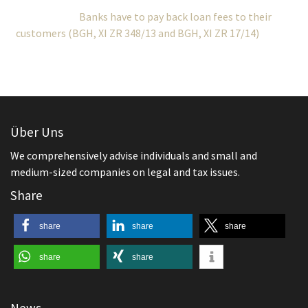
Banks have to pay back loan fees to their
customers (BGH, XI ZR 348/13 and BGH, XI ZR 17/14)
Über Uns
We comprehensively advise individuals and small and
medium-sized companies on legal and tax issues.
Share
share
share
share
share
share