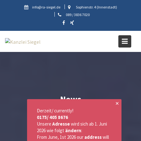
Skip
info@ra-siegel.de
Sophienstr. 4 (Innenstadt)
to
089 / 3836 7020
content
News
✕
Derzeit/ currently!
0175/ 405 8676
Unsere
Adresse
wird sich ab 1. Juni
2026 wie folgt
ändern
:
From June, 1st 2026 our
address
will