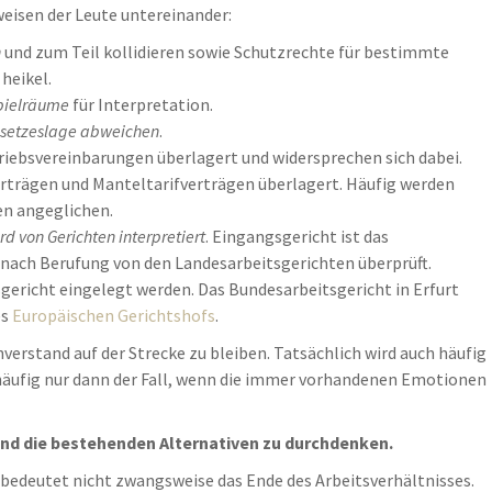
weisen der Leute untereinander:
n
und zum Teil kollidieren sowie Schutzrechte für bestimmte
heikel.
pielräume
für Interpretation.
esetzeslage abweichen
.
iebsvereinbarungen überlagert und widersprechen sich dabei.
rträgen und Manteltarifverträgen überlagert. Häufig werden
en angeglichen.
d von Gerichten interpretiert
. Eingangsgericht ist das
n nach Berufung von den Landesarbeitsgerichten überprüft.
ericht eingelegt werden. Das Bundesarbeitsgericht in Erfurt
es
Europäischen Gerichtshofs
.
verstand auf der Strecke zu bleiben. Tatsächlich wird auch häufig
 häufig nur dann der Fall, wenn die immer vorhandenen Emotionen
 und die bestehenden Alternativen zu durchdenken.
bedeutet nicht zwangsweise das Ende des Arbeitsverhältnisses.