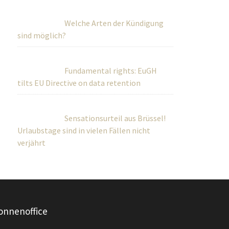
Welche Arten der Kündigung
sind möglich?
Fundamental rights: EuGH
tilts EU Directive on data retention
Sensationsurteil aus Brüssel!
Urlaubstage sind in vielen Fällen nicht
verjährt
onnenoffice