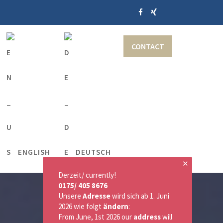
CONTACT
ENGLISH
DEUTSCH
✕
Derzeit/ currently!
0175/ 405 8676
Unsere
Adresse
wird sich ab 1. Juni
2026 wie folgt
ändern
:
From June, 1st 2026 our
address
will