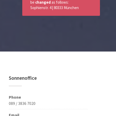
be
changed
as follows:
Sophienstr. 4 | 80333 München
Sonnenoffice
Phone
089 / 3836 7020
Email