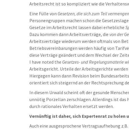
Arbeitsrecht ist so kompliziert wie die Verhaltens
Eine Fülle von
Gesetzen, die sich zum Teil vermenge
Personengruppen machen schon die Gesetzeslage 
Gesetze im Arbeitsrecht lassen dabei erhebliche
S
Dazu kommen dann Arbeitsverträge, die
von der G
Arbeitsverträge wiederum werden oftmals von Betr
Betriebsvereinbarungen werden häufig von Tarifve
diese Verträge geändert und dem Wechsel der Zeit
I have noted the
Gesetzes- und Regelungsmaterie wir
Arbeitsgericht. Urteile der Arbeitsgerichte werde
Hiergegen kann dann Revision beim Bundesarbeitsg
orientiert sich steigernd an der Rechtsprechung d
In diesem Urwald scheint oft der gesunde Menschen
unnötig Porzellan zerschlagen. Allerdings ist das
durch rationales Verhalten ersetzt werden.
Vernünftig ist daher, sich Expertenrat zu holen
Auch eine ausgesprochene Vertragsaufhebung z.B. 