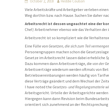
October 2, 2018
Heddie Coulson
Viele Arbeitskräfte und Arbeitgeber verleben einen
Weg dorthin bzw. nach Hause. Suchen Sie daher na
Arbeitsrecht ist dessen ungeachtet eine der ko
Chef/ Arbeitnehmer ebenso wie das Verhalten der
Arbeitsrecht ist so kompliziert wie die Verhalten
Eine Fülle von
Gesetzen, die sich zum Teil vermenge
Personengruppen machen schon die Gesetzeslage 
Gesetze im Arbeitsrecht lassen dabei erhebliche
S
Dazu kommen dann Arbeitsverträge, die
von der G
Arbeitsverträge wiederum werden oftmals von Betr
Betriebsvereinbarungen werden häufig von Tarifve
diese Verträge geändert und dem Wechsel der Zeit
I have noted the
Gesetzes- und Regelungsmaterie wir
Arbeitsgericht. Urteile der Arbeitsgerichte werde
Hiergegen kann dann Revision beim Bundesarbeitsg
orientiert sich zunehmend an der Rechtsprechung