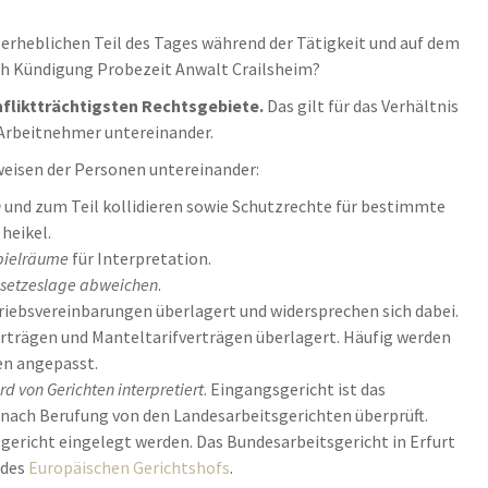
 erheblichen Teil des Tages während der Tätigkeit und auf dem
ch Kündigung Probezeit Anwalt Crailsheim?
nfliktträchtigsten Rechtsgebiete.
Das gilt für das Verhältnis
 Arbeitnehmer untereinander.
sweisen der Personen untereinander:
n
und zum Teil kollidieren sowie Schutzrechte für bestimmte
heikel.
pielräume
für Interpretation.
esetzeslage abweichen
.
iebsvereinbarungen überlagert und widersprechen sich dabei.
rträgen und Manteltarifverträgen überlagert. Häufig werden
en angepasst.
d von Gerichten interpretiert
. Eingangsgericht ist das
n nach Berufung von den Landesarbeitsgerichten überprüft.
ericht eingelegt werden. Das Bundesarbeitsgericht in Erfurt
 des
Europäischen Gerichtshofs
.