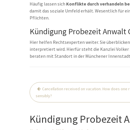
Häufig lassen sich
Konflikte durch verhandeln be
damit das soziale Umfeld erhält. Wesentlich für ei
Pflichten.
Kündigung Probezeit Anwalt C
Hier helfen Rechtsexperten weiter. Sie überblicken,
interpretiert wird. Hierfür steht die Kanzlei Volke
beraten mit Standort in der Münchener Innenstad
Post
Cancellation received on vacation. How does one 
navigation
sensibly?
Kündigung Probezeit A