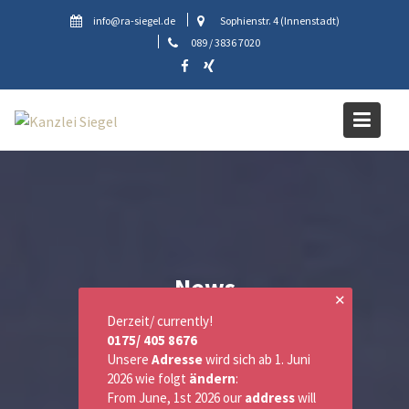
Skip
info@ra-siegel.de
Sophienstr. 4 (Innenstadt)
to
089 / 3836 7020
content
News
✕
Derzeit/ currently!
0175/ 405 8676
Unsere
Adresse
wird sich ab 1. Juni
2026 wie folgt
ändern
:
From June, 1st 2026 our
address
will