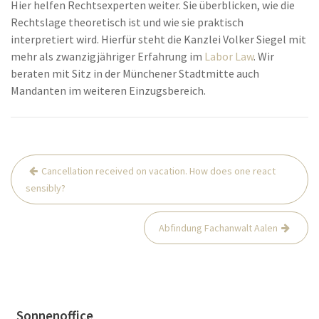
Hier helfen Rechtsexperten weiter. Sie überblicken, wie die
Rechtslage theoretisch ist und wie sie praktisch
interpretiert wird. Hierfür steht die Kanzlei Volker Siegel mit
mehr als zwanzigjähriger Erfahrung im
Labor Law
. Wir
beraten mit Sitz in der Münchener Stadtmitte auch
Mandanten im weiteren Einzugsbereich.
Post
Cancellation received on vacation. How does one react
navigation
sensibly?
Abfindung Fachanwalt Aalen
Sonnenoffice