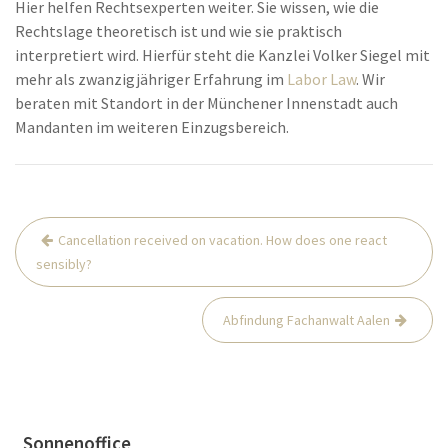
Hier helfen Rechtsexperten weiter. Sie wissen, wie die
Rechtslage theoretisch ist und wie sie praktisch
interpretiert wird. Hierfür steht die Kanzlei Volker Siegel mit
mehr als zwanzigjähriger Erfahrung im
Labor Law
. Wir
beraten mit Standort in der Münchener Innenstadt auch
Mandanten im weiteren Einzugsbereich.
Post
Cancellation received on vacation. How does one react
navigation
sensibly?
Abfindung Fachanwalt Aalen
Sonnenoffice