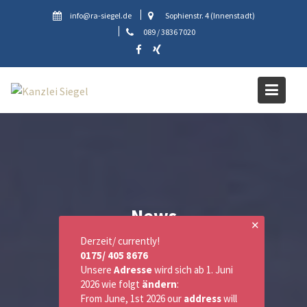
Skip
info@ra-siegel.de
Sophienstr. 4 (Innenstadt)
to
089 / 3836 7020
content
News
✕
Derzeit/ currently!
0175/ 405 8676
Unsere
Adresse
wird sich ab 1. Juni
2026 wie folgt
ändern
:
From June, 1st 2026 our
address
will