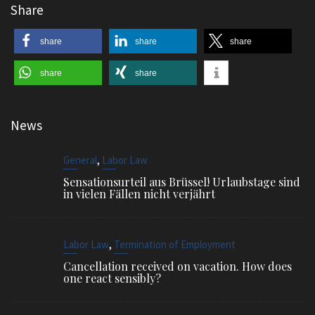
Share
share
share
share
share
share
News
,
General
Labor Law
Sensationsurteil aus Brüssel! Urlaubstage sind
in vielen Fällen nicht verjährt
,
Labor Law
Termination of Employment
Cancellation received on vacation. How does
one react sensibly?