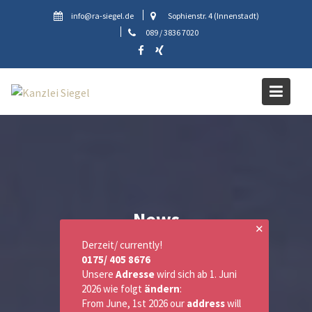
Skip
info@ra-siegel.de
Sophienstr. 4 (Innenstadt)
to
089 / 3836 7020
content
News
✕
Derzeit/ currently!
0175/ 405 8676
Unsere
Adresse
wird sich ab 1. Juni
2026 wie folgt
ändern
:
From June, 1st 2026 our
address
will