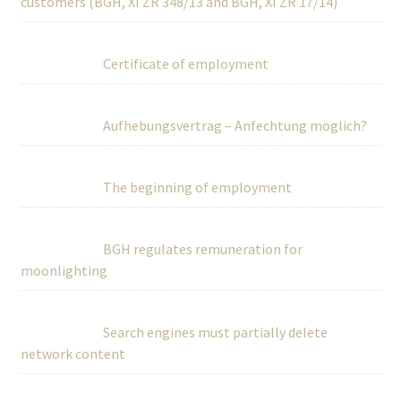
customers (BGH, XI ZR 348/13 and BGH, XI ZR 17/14)
Certificate of employment
Aufhebungsvertrag – Anfechtung möglich?
The beginning of employment
BGH regulates remuneration for
moonlighting
Search engines must partially delete
network content