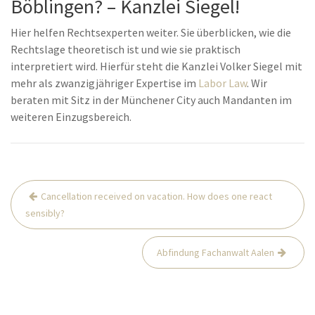
Böblingen? – Kanzlei Siegel!
Hier helfen Rechtsexperten weiter. Sie überblicken, wie die
Rechtslage theoretisch ist und wie sie praktisch
interpretiert wird. Hierfür steht die Kanzlei Volker Siegel mit
mehr als zwanzigjähriger Expertise im
Labor Law
. Wir
beraten mit Sitz in der Münchener City auch Mandanten im
weiteren Einzugsbereich.
Post
Cancellation received on vacation. How does one react
navigation
sensibly?
Abfindung Fachanwalt Aalen