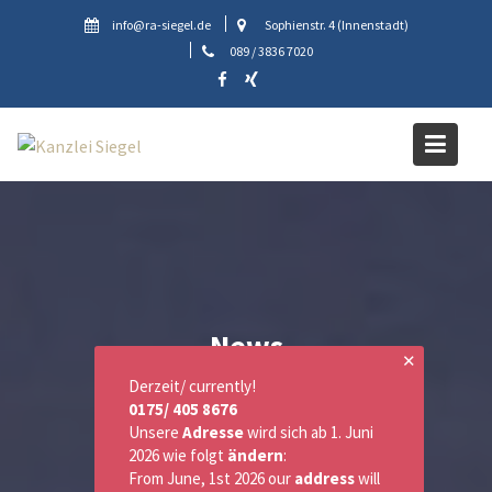
Skip
info@ra-siegel.de
Sophienstr. 4 (Innenstadt)
to
089 / 3836 7020
content
News
✕
Derzeit/ currently!
0175/ 405 8676
Unsere
Adresse
wird sich ab 1. Juni
2026 wie folgt
ändern
:
From June, 1st 2026 our
address
will