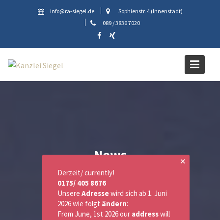
Skip
info@ra-siegel.de
Sophienstr. 4 (Innenstadt)
to
089 / 3836 7020
content
News
✕
Derzeit/ currently!
0175/ 405 8676
Unsere
Adresse
wird sich ab 1. Juni
2026 wie folgt
ändern
:
From June, 1st 2026 our
address
will