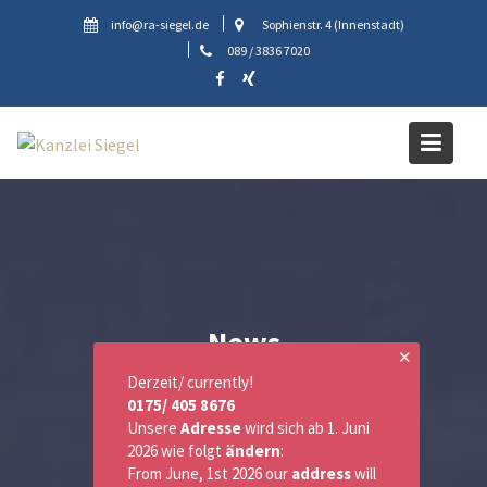
Skip
info@ra-siegel.de
Sophienstr. 4 (Innenstadt)
to
089 / 3836 7020
content
News
✕
Derzeit/ currently!
0175/ 405 8676
Unsere
Adresse
wird sich ab 1. Juni
2026 wie folgt
ändern
:
From June, 1st 2026 our
address
will