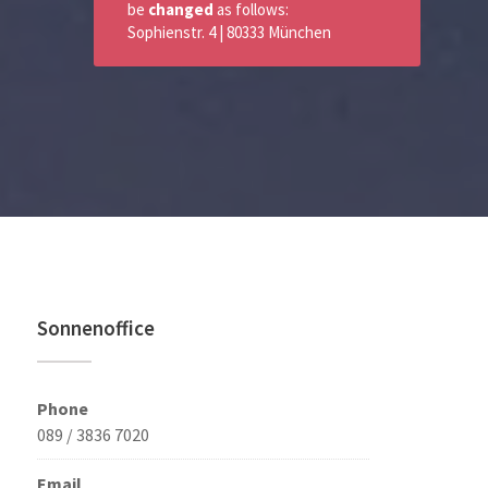
be
changed
as follows:
Sophienstr. 4 | 80333 München
Sonnenoffice
Phone
089 / 3836 7020
Email