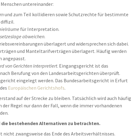
er Menschen untereinander:
rn
und zum Teil kollidieren sowie Schutzrechte für bestimmte
ffizil.
pielräume
für Interpretation.
esetzeslage abweichen
.
iebsvereinbarungen überlagert und widersprechen sich dabei.
rträgen und Manteltarifverträgen überlagert. Häufig werden
n angepasst.
d von Gerichten interpretiert
. Eingangsgericht ist das
n nach Berufung von den Landesarbeitsgerichten überprüft.
ericht eingelegt werden. Das Bundesarbeitsgericht in Erfurt
 des
Europäischen Gerichtshofs
.
erstand auf der Strecke zu bleiben. Tatsächlich wird auch häufig
in der Regel nur dann der Fall, wenn die immer vorhandenen
den.
nd die bestehenden Alternativen zu betrachten.
t nicht zwangsweise das Ende des Arbeitsverhältnisses.