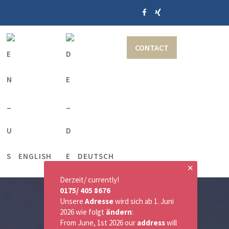
CONTACT
ENGLISH
DEUTSCH
✕
Derzeit/ currently!
0175/ 405 8676
Unsere
Adresse
wird sich ab 1. Juni
2026 wie folgt
ändern
:
From June, 1st 2026 our
address
will