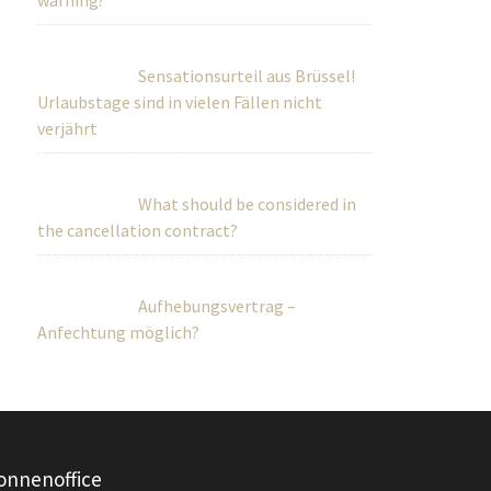
warning?
Sensationsurteil aus Brüssel!
Urlaubstage sind in vielen Fällen nicht
verjährt
What should be considered in
the cancellation contract?
Aufhebungsvertrag –
Anfechtung möglich?
onnenoffice