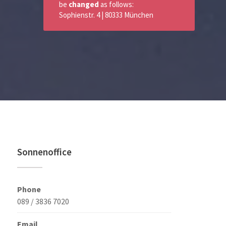
be
changed
as follows:
Sophienstr. 4 | 80333 München
Sonnenoffice
Phone
089 / 3836 7020
Email