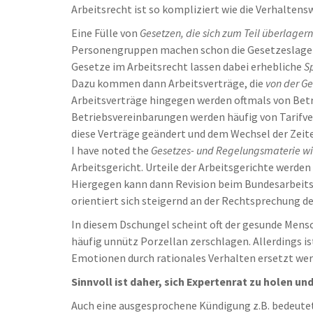
Arbeitsrecht ist so kompliziert wie die Verhaltens
Eine Fülle von
Gesetzen, die sich zum Teil überlagern
Personengruppen machen schon die Gesetzeslage 
Gesetze im Arbeitsrecht lassen dabei erhebliche
S
Dazu kommen dann Arbeitsverträge, die
von der G
Arbeitsverträge hingegen werden oftmals von Betr
Betriebsvereinbarungen werden häufig von Tarifve
diese Verträge geändert und dem Wechsel der Zeit
I have noted the
Gesetzes- und Regelungsmaterie wir
Arbeitsgericht. Urteile der Arbeitsgerichte werde
Hiergegen kann dann Revision beim Bundesarbeitsg
orientiert sich steigernd an der Rechtsprechung d
In diesem Dschungel scheint oft der gesunde Mensc
häufig unnütz Porzellan zerschlagen. Allerdings i
Emotionen durch rationales Verhalten ersetzt wer
Sinnvoll ist daher, sich Expertenrat zu holen u
Auch eine ausgesprochene Kündigung z.B. bedeutet