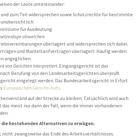
weisen der Leute untereinander:
und zum Teil widersprechen sowie Schutzrechte für bestimmte
unübersichtlich.
pielräume
für Ausdeutung.
esetzeslage abweichen
.
iebsvereinbarungen überlagert und widersprechen sich dabei.
rträgen und Manteltarifverträgen überlagert. Häufig werden
en angeglichen.
d von Gerichten interpretiert
. Eingangsgericht ist das
n nach Berufung von den Landesarbeitsgerichten überprüft.
ericht eingelegt werden. Das Bundesarbeitsgericht in Erfurt
es
Europäischen Gerichtshofs
.
henverstand auf der Strecke zu bleiben. Tatsächlich wird auch
st das meist nur dann der Fall, wenn die immer vorhandenen
den.
nd die bestehenden Alternativen zu erwägen.
 nicht zwangsweise das Ende des Arbeitsverhältnisses.