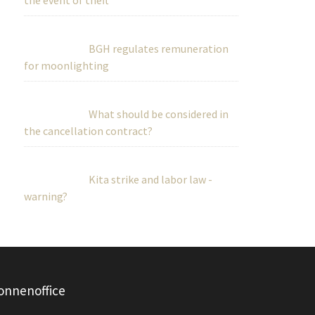
the event of theft
BGH regulates remuneration
for moonlighting
What should be considered in
the cancellation contract?
Kita strike and labor law -
warning?
onnenoffice