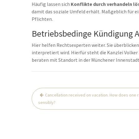
Häufig lassen sich
Konflikte durch verhandeln lö
damit das soziale Umfeld erhält. Maßgeblich für e
Pflichten.
Betriebsbedinge Kündigung An
Hier helfen Rechtsexperten weiter. Sie überblicken,
interpretiert wird. Hierfür steht die Kanzlei Volke
beraten mit Standort in der Münchener Innenstad
Post
Cancellation received on vacation. How does one 
navigation
sensibly?