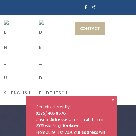
CONTACT
ENGLISH
DEUTSCH
✕
Derzeit/ currently!
0175/ 405 8676
Unsere
Adresse
wird sich ab 1. Juni
2026 wie folgt
ändern
:
From June, 1st 2026 our
address
will