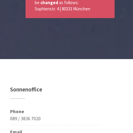
be
changed
as follows:
Sophienstr. 4 | 80333 München
Sonnenoffice
Phone
089 / 3836 7020
Email