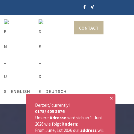
CONTACT
ENGLISH
DEUTSCH
✕
Derzeit/ currently!
0175/ 405 8676
Unsere
Adresse
wird sich ab 1. Juni
2026 wie folgt
ändern
:
From June, 1st 2026 our
address
will