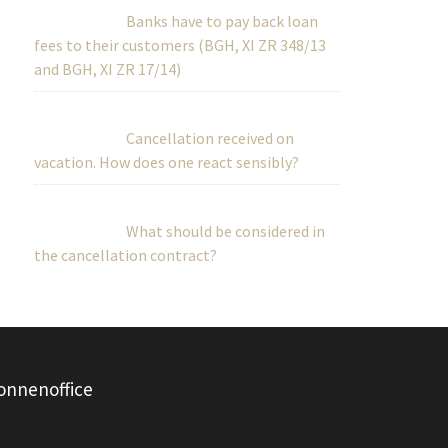
Banks have to pay back loan
fees to their customers (BGH, XI ZR 348/13
and BGH, XI ZR 17/14)
Cancellation received on
vacation. How does one react sensibly?
What should be considered in
the cancellation contract?
onnenoffice