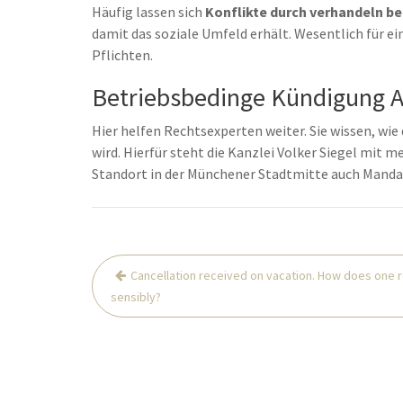
Häufig lassen sich
Konflikte durch verhandeln b
damit das soziale Umfeld erhält. Wesentlich für ei
Pflichten.
Betriebsbedinge Kündigung An
Hier helfen Rechtsexperten weiter. Sie wissen, wie 
wird. Hierfür steht die Kanzlei Volker Siegel mit 
Standort in der Münchener Stadtmitte auch Manda
Post
Cancellation received on vacation. How does one 
navigation
sensibly?