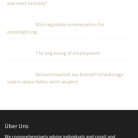
one react sensibly?
BGH regulates remuneration for
moonlighting
The beginning of employment
Sensationsurteil aus Brüssel! Urlaubstage
sind in vielen Fällen nicht verjährt
Über Uns
We comprehensively advise individuals and small and