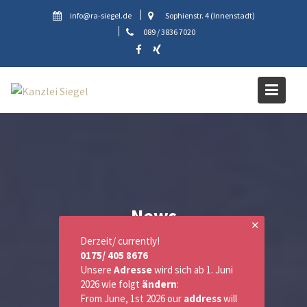
Skip
info@ra-siegel.de
Sophienstr. 4 (Innenstadt)
to
089 / 3836 7020
content
News
✕
Derzeit/ currently!
0175/ 405 8676
Unsere
Adresse
wird sich ab 1. Juni
2026 wie folgt
ändern
:
From June, 1st 2026 our
address
will