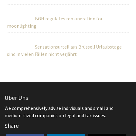
BGH regulates remuneration for
moonlighting
Sensationsurteil aus Brüssel! Urlaubstage
sind in vielen Fällen nicht verjährt
Über Uns
We comprehensively advise individuals and small and
medium-sized companies on legal and tax issues.
Share