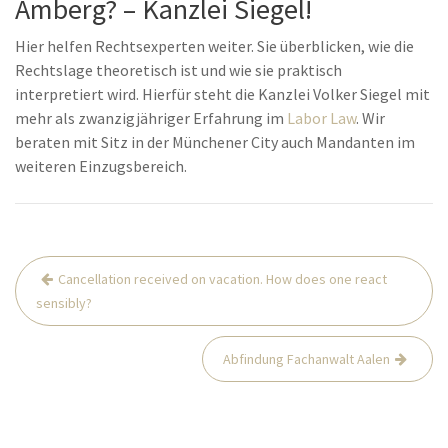
Amberg? – Kanzlei Siegel!
Hier helfen Rechtsexperten weiter. Sie überblicken, wie die
Rechtslage theoretisch ist und wie sie praktisch
interpretiert wird. Hierfür steht die Kanzlei Volker Siegel mit
mehr als zwanzigjähriger Erfahrung im
Labor Law
. Wir
beraten mit Sitz in der Münchener City auch Mandanten im
weiteren Einzugsbereich.
Post
Cancellation received on vacation. How does one react
navigation
sensibly?
Abfindung Fachanwalt Aalen