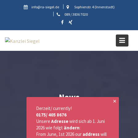
Skip
info@ra-siegel.de
Sophienstr. 4 (Innenstadt)
to
089 / 3836 7020
content
News
✕
Derzeit/ currently!
0175/ 405 8676
Unsere
Adresse
wird sich ab 1. Juni
2026 wie folgt
ändern
:
From June, 1st 2026 our
address
will