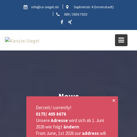
Skip
info@ra-siegel.de
Sophienstr. 4 (Innenstadt)
to
089 / 3836 7020
content
News
✕
Derzeit/ currently!
0175/ 405 8676
Unsere
Adresse
wird sich ab 1. Juni
2026 wie folgt
ändern
:
From June, 1st 2026 our
address
will