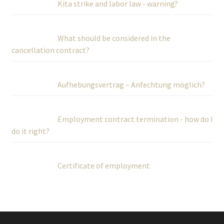
Kita strike and labor law - warning?
What should be considered in the
cancellation contract?
Aufhebungsvertrag – Anfechtung möglich?
Employment contract termination - how do I
do it right?
Certificate of employment