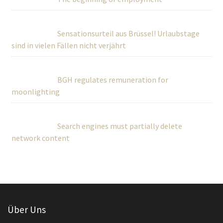
Sensationsurteil aus Brüssel! Urlaubstage
sind in vielen Fällen nicht verjährt
BGH regulates remuneration for
moonlighting
Search engines must partially delete
network content
Über Uns