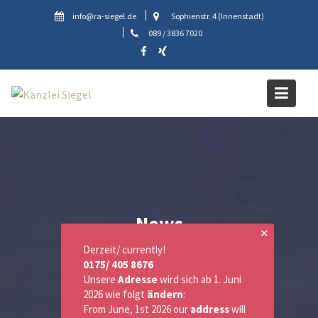
Skip
info@ra-siegel.de
Sophienstr. 4 (Innenstadt)
to
089 / 3836 7020
content
News
✕
Derzeit/ currently!
0175/ 405 8676
Unsere
Adresse
wird sich ab 1. Juni
2026 wie folgt
ändern
:
From June, 1st 2026 our
address
will