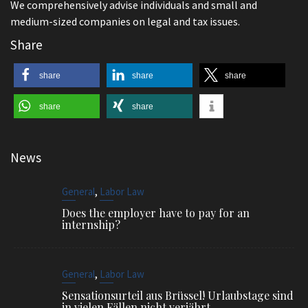
We comprehensively advise individuals and small and
medium-sized companies on legal and tax issues.
Share
share
share
share
share
share
News
,
General
Labor Law
Does the employer have to pay for an
internship?
,
General
Labor Law
Sensationsurteil aus Brüssel! Urlaubstage sind
in vielen Fällen nicht verjährt