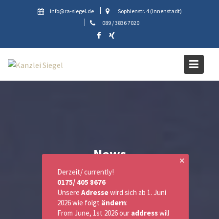
Skip
info@ra-siegel.de
Sophienstr. 4 (Innenstadt)
to
089 / 3836 7020
content
News
✕
Derzeit/ currently!
0175/ 405 8676
Unsere
Adresse
wird sich ab 1. Juni
2026 wie folgt
ändern
:
From June, 1st 2026 our
address
will