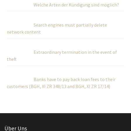
Welche Arten der Kündigung sind möglich?
Search engines must partially delete
network content
Extraordinary termination in the event of
theft
Banks have to pay back loan fees to their
customers (BGH, XI ZR 348/13 and BGH, XI ZR 17/14)
Über Uns