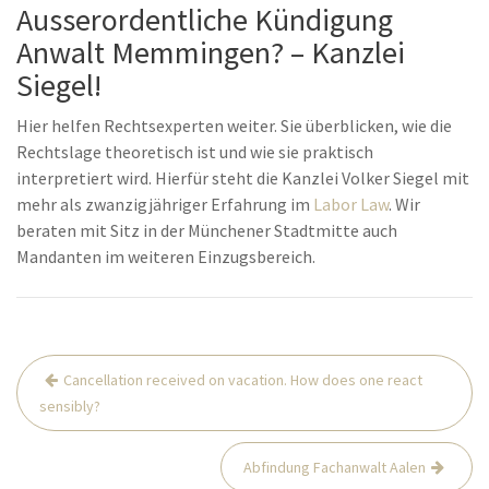
Ausserordentliche Kündigung
Anwalt Memmingen? – Kanzlei
Siegel!
Hier helfen Rechtsexperten weiter. Sie überblicken, wie die
Rechtslage theoretisch ist und wie sie praktisch
interpretiert wird. Hierfür steht die Kanzlei Volker Siegel mit
mehr als zwanzigjähriger Erfahrung im
Labor Law
. Wir
beraten mit Sitz in der Münchener Stadtmitte auch
Mandanten im weiteren Einzugsbereich.
Post
Cancellation received on vacation. How does one react
navigation
sensibly?
Abfindung Fachanwalt Aalen