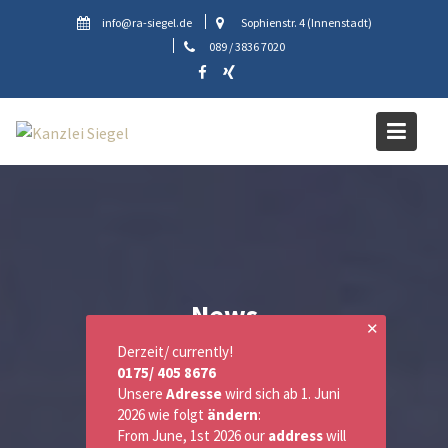
Skip
info@ra-siegel.de
Sophienstr. 4 (Innenstadt)
to
089 / 3836 7020
content
News
✕
Derzeit/ currently!
0175/ 405 8676
Unsere
Adresse
wird sich ab 1. Juni
2026 wie folgt
ändern
:
From June, 1st 2026 our
address
will