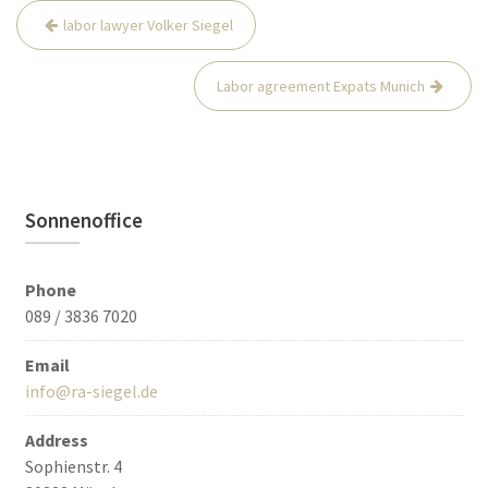
Post
labor lawyer Volker Siegel
navigation
Labor agreement Expats Munich
Sonnenoffice
Phone
089 / 3836 7020
Email
info@ra-siegel.de
Address
Sophienstr. 4