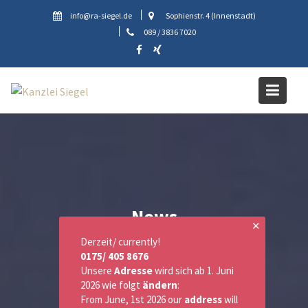
Skip
info@ra-siegel.de
Sophienstr. 4 (Innenstadt)
to
089 / 3836 7020
content
News
✕
Derzeit/ currently!
0175/ 405 8676
Unsere
Adresse
wird sich ab 1. Juni
2026 wie folgt
ändern
:
From June, 1st 2026 our
address
will