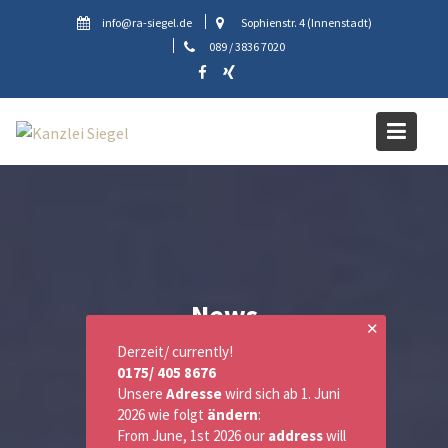
Skip
info@ra-siegel.de
Sophienstr. 4 (Innenstadt)
to
089 / 3836 7020
content
News
✕
Derzeit/ currently!
0175/ 405 8676
Unsere
Adresse
wird sich ab 1. Juni
2026 wie folgt
ändern
:
From June, 1st 2026 our
address
will