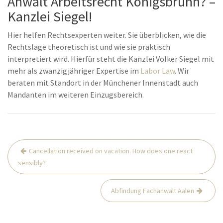
Anwalt Arbeitsrecht Königsbrunn? –
Kanzlei Siegel!
Hier helfen Rechtsexperten weiter. Sie überblicken, wie die
Rechtslage theoretisch ist und wie sie praktisch
interpretiert wird. Hierfür steht die Kanzlei Volker Siegel mit
mehr als zwanzigjähriger Expertise im
Labor Law
. Wir
beraten mit Standort in der Münchener Innenstadt auch
Mandanten im weiteren Einzugsbereich.
Post
Cancellation received on vacation. How does one react
navigation
sensibly?
Abfindung Fachanwalt Aalen