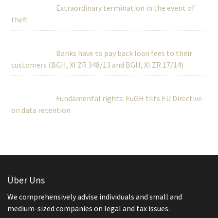
Extraordinary termination in the event of
theft
Banks have to pay back loan fees to their
customers (BGH, XI ZR 348/13 and BGH, XI ZR 17/14)
Fundamental rights: EuGH tilts EU Directive
on data retention
Über Uns
We comprehensively advise individuals and small and
medium-sized companies on legal and tax issues.