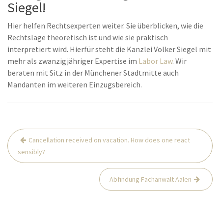
Siegel!
Hier helfen Rechtsexperten weiter. Sie überblicken, wie die
Rechtslage theoretisch ist und wie sie praktisch
interpretiert wird. Hierfür steht die Kanzlei Volker Siegel mit
mehr als zwanzigjähriger Expertise im
Labor Law
. Wir
beraten mit Sitz in der Münchener Stadtmitte auch
Mandanten im weiteren Einzugsbereich.
Post
Cancellation received on vacation. How does one react
navigation
sensibly?
Abfindung Fachanwalt Aalen