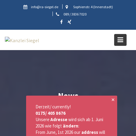
Skip
info@ra-siegel.de
Sophienstr. 4 (Innenstadt)
to
089 / 3836 7020
content
News
✕
Derzeit/ currently!
0175/ 405 8676
Unsere
Adresse
wird sich ab 1. Juni
2026 wie folgt
ändern
:
From June, 1st 2026 our
address
will