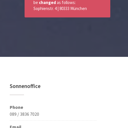
be
changed
as follows:
Sophienstr. 4 | 80333 München
Sonnenoffice
Phone
089 / 3836 7020
Email