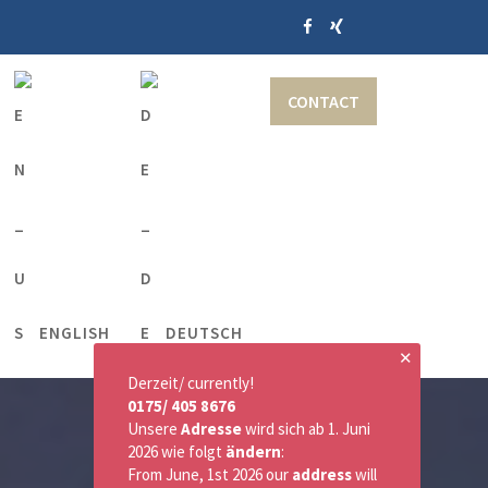
CONTACT
ENGLISH
DEUTSCH
✕
Derzeit/ currently!
0175/ 405 8676
Unsere
Adresse
wird sich ab 1. Juni
2026 wie folgt
ändern
:
From June, 1st 2026 our
address
will