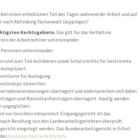
ben einen erheblichen Teil des Tages während der Arbeit und auf
er nach Abfindung Fachanwalt Göppingen?
chtigsten Rechtsgebiete.
Das gilt für das Verhältnis
lten der Arbeitnehmer untereinander.
r Personen untereinander:
en
und zum Teil kollidieren sowie Schutzrechte für bestimmte
kompliziert.
pielräume
für Auslegung.
esetzeslage abweichen
.
Betriebsvereinbarungen überlagert und widersprechen sich dabei.
rträgen und Manteltarifverträgen überlagert. Häufig werden
n angeglichen.
d von Gerichten interpretiert
. Eingangsgericht ist das
n nach Berufung von den Landesarbeitsgerichten überprüft.
ericht eingelegt werden. Das Bundesarbeitsgericht in Erfurt
 des
Europäischen Gerichtshofs
.