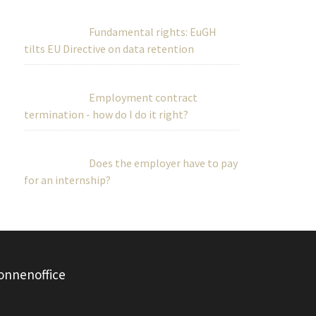
Fundamental rights: EuGH
tilts EU Directive on data retention
Employment contract
termination - how do I do it right?
Does the employer have to pay
for an internship?
onnenoffice