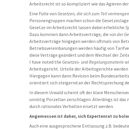
Arbeitsrecht ist so kompliziert wie das Agieren de
Eine Fülle von
Gesetzen, die sich zum Teil vermenge
Personengruppen machen schon die Gesetzeslage di
Gesetze im Arbeitsrecht lassen dabei erhebliche
S
Dazu kommen dann Arbeitsverträge, die
von der G
Arbeitsverträge hingegen werden oftmals von Betr
Betriebsvereinbarungen werden häufig von Tarifve
diese Verträge geändert und dem Wechsel der Zeit
I have noted the
Gesetzes- und Regelungsmaterie wir
Arbeitsgericht. Urteile der Arbeitsgerichte werde
Hiergegen kann dann Revision beim Bundesarbeitsg
orientiert sich steigernd an der Rechtsprechung d
In diesem Urwald scheint oft der klare Menschenver
unnötig Porzellan zerschlagen. Allerdings ist da
durch rationales Verhalten ersetzt werden.
Angemessen ist daher, sich Expertenrat zu hole
Auch eine ausgesprochene Entlassung z.B. bedeute