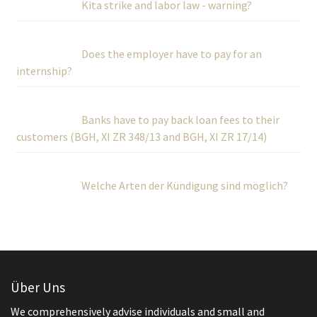
Kita strike and labor law - warning?
Does the employer have to pay for an
internship?
Banks have to pay back loan fees to their
customers (BGH, XI ZR 348/13 and BGH, XI ZR 17/14)
Welche Arten der Kündigung sind möglich?
Über Uns
We comprehensively advise individuals and small and