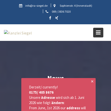
Skip
info@ra-siegel.de
Sophienstr. 4 (Innenstadt)
to
089 / 3836 7020
content
News
✕
Derzeit/ currently!
0175/ 405 8676
Unsere
Adresse
wird sich ab 1. Juni
2026 wie folgt
ändern
:
From June, 1st 2026 our
address
will